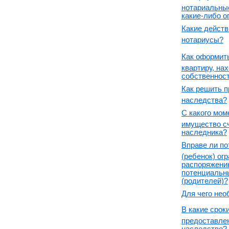
нотариальны
какие-либо о
Какие действ
нотариусы?
Как оформить
квартиру, н
собственност
Как решить 
наследства?
С какого мом
имущество с
наследника?
Вправе ли п
(ребенок) ог
распоряжени
потенциальн
(родителей)?
Для чего нео
В какие срок
предоставлен
наследство?