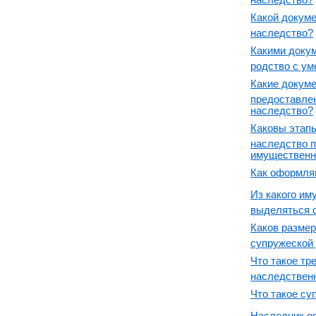
Какой докуме
наследство?
Какими доку
родство с у
Какие докум
предоставле
наследство?
Каковы этап
наследство п
имущественн
Как оформля
Из какого им
выделяться 
Каков разме
супружеской
Что такое тр
наследствен
Что такое су
Наследник оф