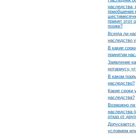
наследства, 
приобщения 
шестимесячн
принят этот 
позже?
Всегда ли н
наследство у
В какие срок
принятии на
Заявление к
нотариусу, ч
В каком поря
наследство?
Какие сроки 
наследства?
Возможно ли 
наследства (
отказ от дру
Допускается 
условием ил