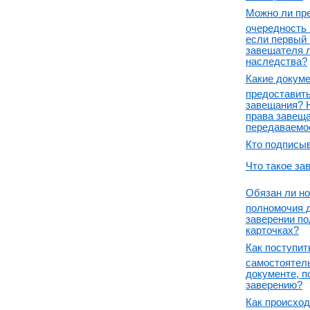
Можно ли пр
очередность 
если первый
завещателя л
наследства?
Какие докум
предоставит
завещания? 
права завеща
передаваемо
Кто подписы
Что такое за
Обязан ли но
полномочия 
заверении по
карточках?
Как поступит
самостоятель
документе, 
заверению?
Как происход