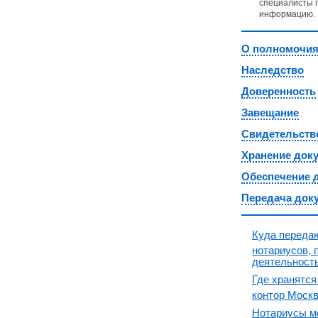
специалисты 
информацию.
О полномочия
Наследство
Доверенность
Завещание
Свидетельств
Хранение док
Обеспечение 
Передача док
Куда переда
нотариусов, 
деятельност
Где хранятся
контор Моск
Нотариусы м