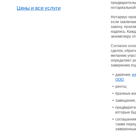
предварительн
Цены и все услуги
нотариальной 
Нотариус пров
если заключа
закону, произ
надпись. Кажд
экземпляру эт
Согласно осн
сделок, обрат
желанию участ
определяет р
заверению по
дарения,
к
ООО
;
ренты;
брачные ко
завещания;
предварите
которые бу
соглашения
также пере
заверенным