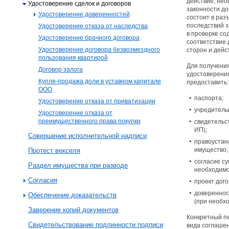
действие, не
Удостоверение сделок и договоров
законности до
Удостоверение доверенностей
состоит в раз
последствий з
Удостоверение отказа от наследства
в проверке со
Удостоверение брачного договора
соответствие
Удостоверение договора безвозмездного
сторон и дейс
пользования квартирой
Для получения
Договор залога
удостоверения
Купля-продажа доли в уставном капитале
предоставить:
ООО
паспорта;
Удостоверение отказа от приватизации
учредительн
Удостоверение отказа от
преимущественного права покупки
свидетельс
ИП);
Совершение исполнительной надписи
правоустан
имущество,
Протест векселя
согласие су
Раздел имущества при разводе
необходимо
Согласия
проект дого
довереннос
Обеспечение доказательств
(при необх
Заверение копий документов
Конкретный пе
Свидетельствование подлинности подписи
вида соглаше