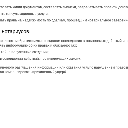
вовать копии документов, составлять выписки, разрабатывать проекты догов
ять консультационные услуги;
вать права на недвижимость по сделкам, прошедшим нотариальное заверени
 нотариусов:
азъяснять обратившимся гражданам последствия выполняемых действий, а 
ять информацию об их правах и обязанностях;
в тайне полученные сведения;
 в совершении действий, противоречащих закону.
шленного разглашения информации или оказания услуг с нарушением правов
зан компенсировать причиненный ущерб.