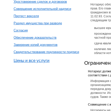
Удостоверение сделок и договоров
Нотариус обяз
прав. Его гла
Совершение исполнительной надписи
гражданских 
Протест векселя
11.02.93. Сог
следующим тр
Раздел имущества при разводе
высшее юри
Согласия
прохождени
Обеспечение доказательств
частной пра
сдача квал
Заверение копий документов
наличие ли
Свидетельствование подлинности подписи
области нот
Цены и все услуги
Ограничен
Нотариус долже
соответствии с
Информация о
организациям,
передача доку
должности. Ис
судов. Также
Совмещение с 
Нотариусы не