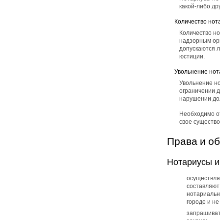
какой-либо др
Количество нот
Количество н
надзорным орг
допускаются 
юстиции.
Увольнение нот
Увольнение н
ограничении 
нарушении до
Необходимо от
свое существо
Права и о
Нотариусы и
осуществля
составляют 
нотариальн
городе и не
запрашиват