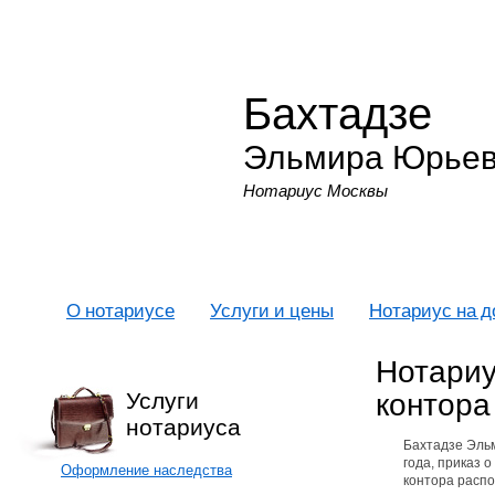
Бахтадзе
Эльмира Юрье
Нотариус Москвы
О нотариусе
Услуги и цены
Нотариус на 
Нотариу
контора
Услуги
нотариуса
Бахтадзе Эль
года, приказ 
Оформление наследства
контора распо