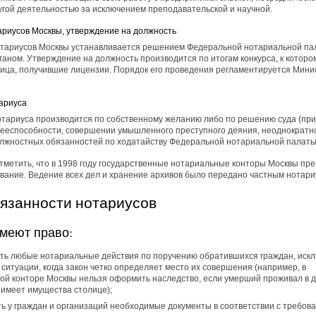
угой деятельностью за исключением преподавательской и научной.
ариусов Москвы, утверждение на должность
отариусов Москвы устанавливается решением Федеральной нотариальной па
аном. Утверждение на должность производится по итогам конкурса, к которо
лица, получившие лицензии. Порядок его проведения регламентируется Мини
ариуса
отариуса производится по собственному желанию либо по решению суда (при
дееспособности, совершении умышленного преступного деяния, неоднократн
лжностных обязанностей по ходатайству Федеральной нотариальной палаты
метить, что в 1998 году государственные нотариальные конторы Москвы пр
вание. Ведение всех дел и хранение архивов было передано частным нотари
бязанности нотариусов
меют право:
ть любые нотариальные действия по поручению обратившихся граждан, иск
ситуации, когда закон четко определяет место их совершения (например, в
ой конторе Москвы нельзя оформить наследство, если умерший проживал в 
 имеет имущества столице);
ь у граждан и организаций необходимые документы в соответствии с требов