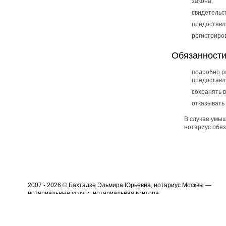
закона;
свидетельст
предоставл
регистриро
Обязанности
подробно р
предоставл
сохранять 
отказывать
В случае умы
нотариус обя
2007 - 2026 © Бахтадзе Эльмира Юрьевна, нотариус Москвы —
нотариальные услуги, нотариальная контора
Карта сайта
notbe.ru@mail.ru