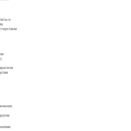
латы и
му
стерством
ом
).
екратили
усам.
лючение
другом
аниями