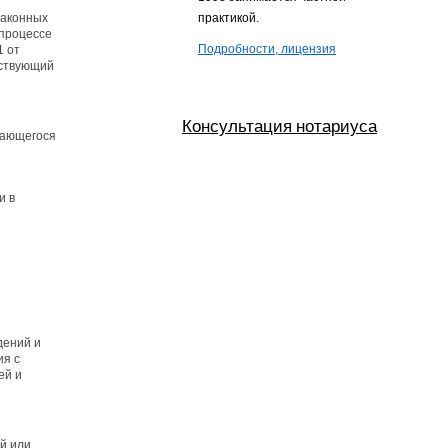
законных
практикой.
 процессе
Подробности, лицензия
1 от
тствующий
Консультация нотариуса
мающегося
и в
дений и
ия с
ей и
й или