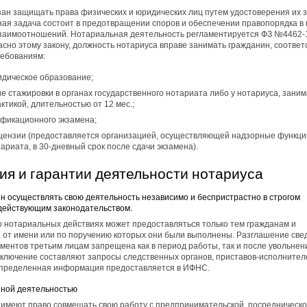
ан защищать права физических и юридических лиц путем удостоверения их 
вная задача состоит в предотвращении споров и обеспечении правопорядка в
взаимоотношений. Нотариальная деятельность регламентируется ФЗ №4462-
ласно этому закону, должность нотариуса вправе занимать гражданин, соотве
ебованиям:
дическое образование;
е стажировки в органах государственного нотариата либо у нотариуса, зани
ктикой, длительностью от 12 мес.;
ификационного экзамена;
цензии (предоставляется организацией, осуществляющей надзорные функци
ариата, в 30-дневный срок после сдачи экзамена).
ия и гарантии деятельности нотариуса
н осуществлять свою деятельность независимо и беспристрастно в строгом
 действующим законодательством.
 нотариальных действиях может предоставляться только тем гражданам и
 от имени или по поручению которых они были выполнены. Разглашение све
ментов третьим лицам запрещена как в период работы, так и после увольнен
ключение составляют запросы следственных органов, приставов-исполнител
 определенная информация предоставляется в ИФНС.
иной деятельностью
 имеют право совмещать свою работу с предпринимательской, посредническо