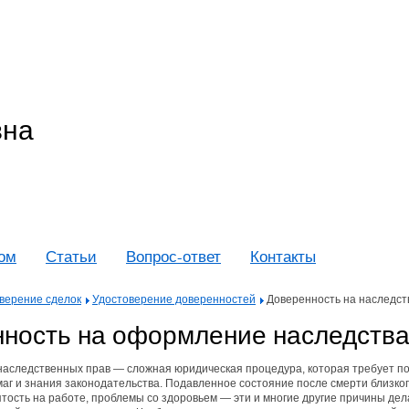
вна
дом
Статьи
Вопрос-ответ
Контакты
верение сделок
Удостоверение доверенностей
Доверенность на наследст
ность на оформление наследств
аследственных прав — сложная юридическая процедура, которая требует по
аг и знания законодательства. Подавленное состояние после смерти близко
ятость на работе, проблемы со здоровьем — эти и многие другие причины дел