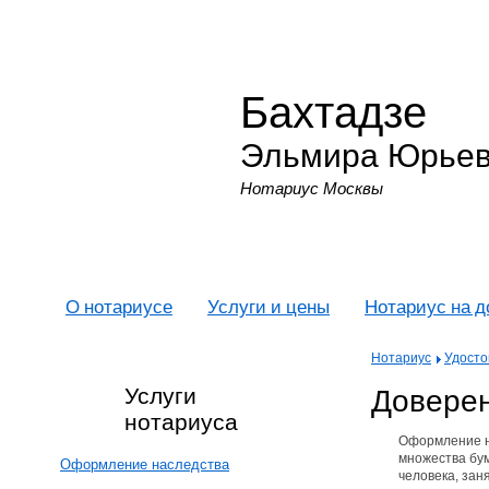
Бахтадзе
Эльмира Юрье
Нотариус Москвы
О нотариусе
Услуги и цены
Нотариус на 
Нотариус
Удосто
Доверен
Услуги
нотариуса
Оформление н
множества бум
Оформление наследства
человека, зан