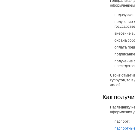
Генеральная д
оформлением 
подачу зая
получение д
государств
внесение в
охрана соб
оплата пош
подписание
получение 
наследстве
Стоит отметит
супругов, то 
долей.
Как получи
Наследнику н
оформления д
паспорт;
паспортные