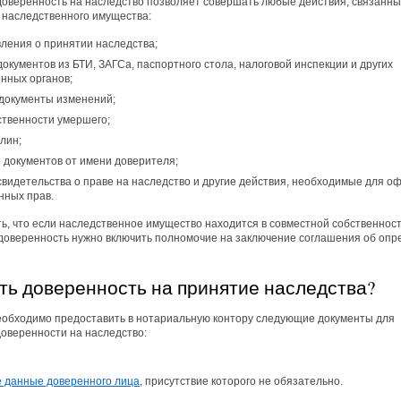
оверенность на наследство позволяет совершать любые действия, связанны
наследственного имущества:
вления о принятии наследства;
окументов из БТИ, ЗАГСа, паспортного стола, налоговой инспекции и других
енных органов;
 документы изменений;
ственности умершего;
лин;
 документов от имени доверителя;
свидетельства о праве на наследство и другие действия, необходимые для 
нных прав.
ь, что если наследственное имущество находится в совместной собственнос
в доверенность нужно включить полномочие на заключение соглашения об оп
ть доверенность на принятие наследства?
еобходимо предоставить в нотариальную контору следующие документы для
оверенности на наследство:
 данные доверенного лица
, присутствие которого не обязательно.