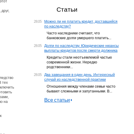
этот
Статьи
друг,
28.05
Можно ли не платить кредит, доставшийся
по наследству?
Часто наследники считают, что
банковские долги умершего платить...
28.05
Долги по наследству. Юридические нюансы
выплаты кредитов после смерти должника
Кредиты стали неотъемлемой частью
современной жизни. Нередко
родственники...
28.05
Два завещания в один день. Интересный
следство
случай из наследственной практики
В тех
Отношения между членами семьи часто
включить
бывают сложными и запутанными. В...
отовить
рами,
Все статьи
во на
к