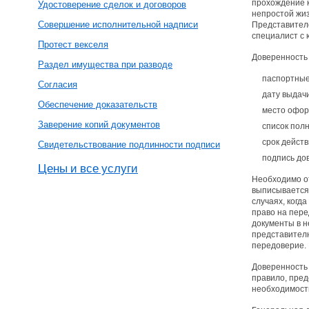
прохождение к
Удостоверение сделок и договоров
непростой жиз
Совершение исполнительной надписи
Представителе
специалист с
Протест векселя
Доверенность
Раздел имущества при разводе
паспортные
Согласия
дату выдачи
Обеспечение доказательств
место офор
Заверение копий документов
список пол
срок действ
Свидетельствование подлинности подписи
подпись до
Цены и все услуги
Необходимо от
выписывается 
случаях, когд
право на пере
документы в 
представителю
передоверие.
Доверенность 
правило, пред
необходимост