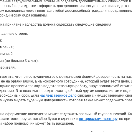
райне затруднительным. Чтобы не создавать дополнительных сложностей в 
ненный период, стоит оформить доверенность на вступление в наследство.
м наследника может являться любой дееспособный гражданин: родственник, 
 юридическим образованием.
 на принятие наследства должна содержать следующие сведения:
 данные сторон;
;
мления;
номочий;
ия (не больше 3-х лет);
верителя.
метить, что при сотрудничестве с юридической фирмой доверенность на на
не на организацию, а на конкретного сотрудника, который будет вести дело. 
а нужно провести сложную подготовительную работу, в круг полномочий стоит 
доверие. Это позволит передать часть действий другим специалистам и подг
необходимый срок. Если
наследственное дело
связано с имущественными спо
 нужно выдать судебную доверенность, которая также может содержать пра
на оформление наследства может содержать различный круг полномочий. Ка
ставителю поручается сбор бумаг и сдача их в
нотариальную контору
, но при
и набор полномочий может быть расширен.