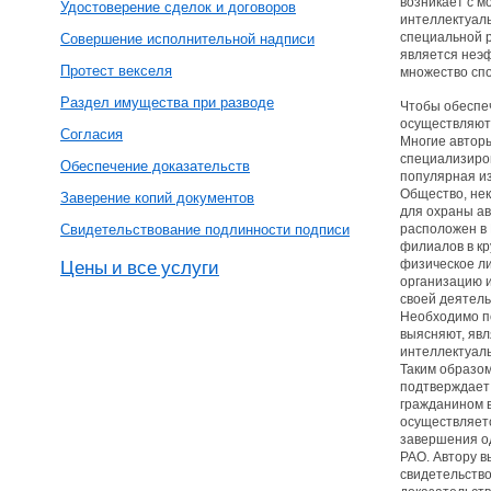
возникает с м
Удостоверение сделок и договоров
интеллектуаль
специальной р
Совершение исполнительной надписи
является неэ
Протест векселя
множество сп
Раздел имущества при разводе
Чтобы обеспеч
осуществляют
Согласия
Многие автор
специализиро
Обеспечение доказательств
популярная из
Общество, нек
Заверение копий документов
для охраны ав
Свидетельствование подлинности подписи
расположен в 
филиалов в кр
Цены и все услуги
физическое ли
организацию и
своей деятель
Необходимо по
выясняют, яв
интеллектуаль
Таким образом
подтверждает
гражданином 
осуществляетс
завершения од
РАО. Автору 
свидетельство