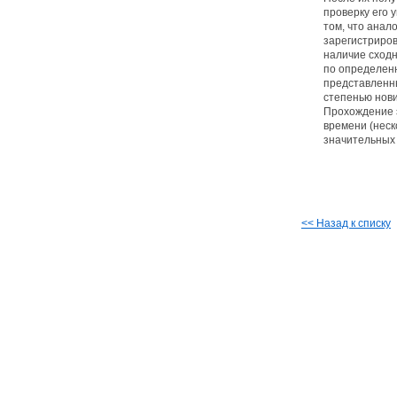
проверку его 
том, что анал
зарегистриров
наличие сход
по определен
представленн
степенью нови
Прохождение 
времени (неск
значительных
<< Назад к списку