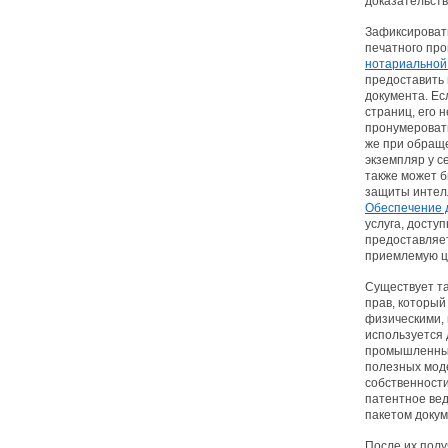
доказательств
Зафиксироват
печатного про
нотариальной
предоставить 
документа. Ес
страниц, его 
пронумеровать
же при обраще
экземпляр у с
также может б
защиты интел
Обеспечение 
услуга, досту
предоставляет
приемлемую ц
Существует та
прав, который
физическими,
используется
промышленных
полезных мод
собственности
патентное ве
пакетом докум
После их пол