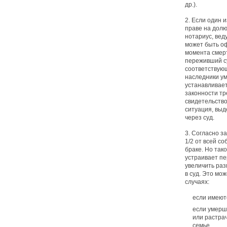
др.).
2. Если один и
праве на долю
нотариус, вед
может быть оф
момента смерт
переживший с
соответствую
наследники у
устанавливае
законности т
свидетельство
ситуация, вы
через суд.
3. Согласно з
1/2 от всей с
браке. Но так
устраивает пе
увеличить раз
в суд. Это мо
случаях:
если имеют
если умерш
или растра
семье.