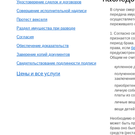
Удостоверение сделок и договоров
В случае смер
Совершение исполнительной надписи
передача иму
Протест векселя
осуществляетс
пережившего 
Раздел имущества при разводе
1. Согласно с
Согласия
признается со
период брака.
Обеспечение доказательств
права, если
б
предусмотрен
Заверение копий документов
Общим не счи
Свидетельствование подлинности подписи
купленное д
Цены и все услуги
полученное 
заключения
приобретен
личную соб
платы из с
личные вещ
вещи детей
Необходимо о
может быть пр
брака оно был
средств (рест