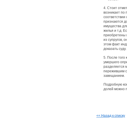
4. Стоит отме
возникает по 
соответствии 
признаются до
имущества для
жилья и т.д. 
приобретены 
из супругов, 
этом факт ин
доказать суду.
5. После того
умершего опр
разделяется м
пережившим су
завещанием.
Подробную ко
долей можно 
<< Назад к списку