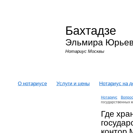
Бахтадзе
Эльмира Юрье
Нотариус Москвы
О нотариусе
Услуги и цены
Нотариус на 
Нотариус
Вопрос
государственных 
Где хра
государ
контор 