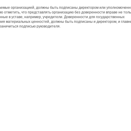
ваемые организацией, должны быть подписаны директором или уполномочен
о отметить, что представлять организацию без доверенности вправе не толь
анные в уставе, например, учредители. Доверенности для государственных
ния материальных ценностей, должны быть подписаны и директором, и глав
раничиться подписью руководителя.