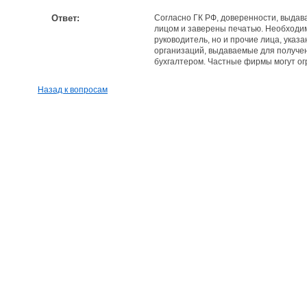
Ответ:
Согласно ГК РФ, доверенности, выда
лицом и заверены печатью. Необходим
руководитель, но и прочие лица, указ
организаций, выдаваемые для получе
бухгалтером. Частные фирмы могут ог
Назад к вопросам