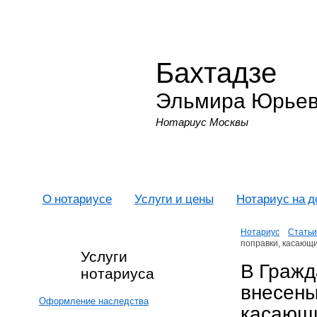
Бахтадзе
Эльмира Юрье
Нотариус Москвы
О нотариусе
Услуги и цены
Нотариус на 
Нотариус
Статьи
поправки, касающ
Услуги
В Гражд
нотариуса
внесены
Оформление наследства
касающ