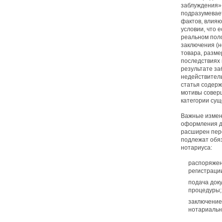
заблуждения»
подразумевае
фактов, влияю
условии, что 
реальном поло
заключения (
товара, разме
последствиях 
результате за
недействитель
статья содерж
мотивы соверш
категории сущ
Важные измен
оформления д
расширен пере
подлежат обя
нотариуса:
распоряжен
регистраци
подача док
процедуры;
заключение
нотариальн