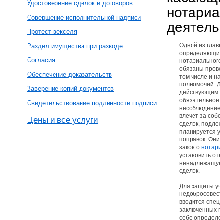
Удостоверение сделок и договоров
нотариа
Совершение исполнительной надписи
деятель
Протест векселя
Одной из глав
Раздел имущества при разводе
определяющих
Согласия
нотариальног
обязаны прове
Обеспечение доказательств
том числе и н
полномочий. Д
Заверение копий документов
действующим 
обязательное
Свидетельствование подлинности подписи
несоблюдение
влечет за соб
Цены и все услуги
сделок, подл
планируется у
поправок. Они 
закон о
нотар
установить от
ненадлежащую
сделок.
Для защиты уч
недобросовес
вводится спец
заключенных 
себе определ