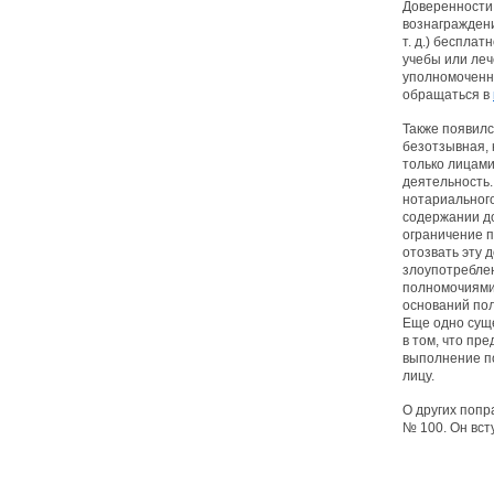
Доверенности
вознаграждени
т. д.) беспла
учебы или ле
уполномоченн
обращаться в
Также появил
безотзывная,
только лицам
деятельность.
нотариального
содержании д
ограничение п
отозвать эту 
злоупотребле
полномочиями
оснований пол
Еще одно сущ
в том, что пр
выполнение п
лицу.
О других попр
№ 100. Он всту